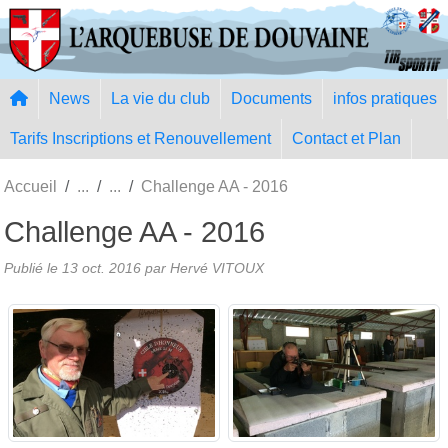
Panneau de gestion des cookies
News
La vie du club
Documents
infos pratiques
Tarifs Inscriptions et Renouvellement
Contact et Plan
Accueil
Challenge AA - 2016
Challenge AA - 2016
Publié le
13 oct. 2016
par Hervé VITOUX